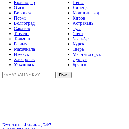
Краснодар
Пенза
Омск
Липецк
Воронеж
Калининград
Пермь
Киров
Волгоград
Астрахань
Саратов
Тула
Тюмень
Сочи
Тольятти
Улан-Удэ
Барнаул
Курск
Махачкала
Тверь
Ижевск
Магнитогорск
Хабаровск
Сургут
Ульяновск
Брянск
Поиск
Бесплатный звонок, 24/7