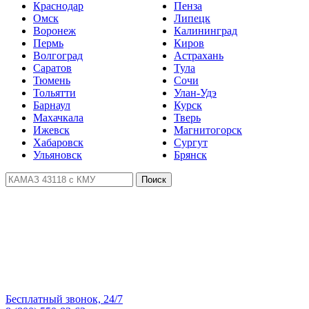
Краснодар
Пенза
Омск
Липецк
Воронеж
Калининград
Пермь
Киров
Волгоград
Астрахань
Саратов
Тула
Тюмень
Сочи
Тольятти
Улан-Удэ
Барнаул
Курск
Махачкала
Тверь
Ижевск
Магнитогорск
Хабаровск
Сургут
Ульяновск
Брянск
Поиск
Бесплатный звонок, 24/7