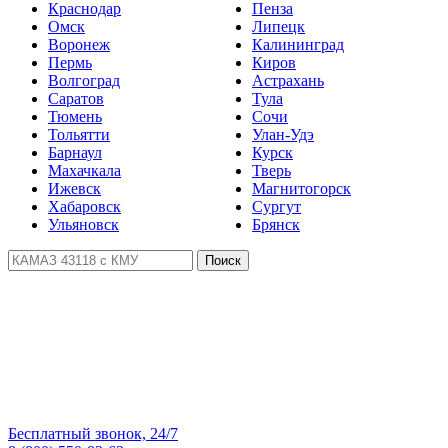
Краснодар
Пенза
Омск
Липецк
Воронеж
Калининград
Пермь
Киров
Волгоград
Астрахань
Саратов
Тула
Тюмень
Сочи
Тольятти
Улан-Удэ
Барнаул
Курск
Махачкала
Тверь
Ижевск
Магнитогорск
Хабаровск
Сургут
Ульяновск
Брянск
Поиск
Бесплатный звонок, 24/7