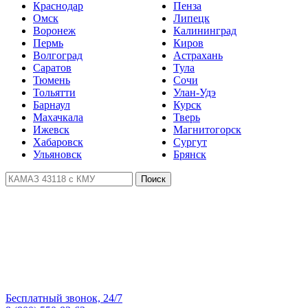
Краснодар
Пенза
Омск
Липецк
Воронеж
Калининград
Пермь
Киров
Волгоград
Астрахань
Саратов
Тула
Тюмень
Сочи
Тольятти
Улан-Удэ
Барнаул
Курск
Махачкала
Тверь
Ижевск
Магнитогорск
Хабаровск
Сургут
Ульяновск
Брянск
Поиск
Бесплатный звонок, 24/7