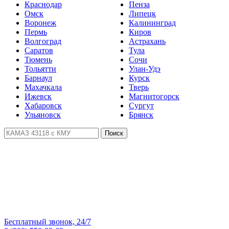
Краснодар
Пенза
Омск
Липецк
Воронеж
Калининград
Пермь
Киров
Волгоград
Астрахань
Саратов
Тула
Тюмень
Сочи
Тольятти
Улан-Удэ
Барнаул
Курск
Махачкала
Тверь
Ижевск
Магнитогорск
Хабаровск
Сургут
Ульяновск
Брянск
Поиск
Бесплатный звонок, 24/7