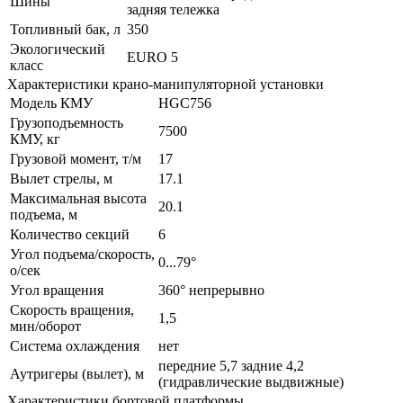
Шины
задняя тележка
Топливный бак, л
350
Экологический
EURO 5
класс
Характеристики крано-манипуляторной установки
Модель КМУ
HGC756
Грузоподъемность
7500
КМУ, кг
Грузовой момент, т/м
17
Вылет стрелы, м
17.1
Максимальная высота
20.1
подъема, м
Количество секций
6
Угол подъема/скорость,
0...79°
о/сек
Угол вращения
360° непрерывно
Скорость вращения,
1,5
мин/оборот
Система охлаждения
нет
передние 5,7 задние 4,2
Аутригеры (вылет), м
(гидравлические выдвижные)
Характеристики бортовой платформы