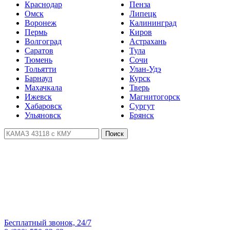
Краснодар
Пенза
Омск
Липецк
Воронеж
Калининград
Пермь
Киров
Волгоград
Астрахань
Саратов
Тула
Тюмень
Сочи
Тольятти
Улан-Удэ
Барнаул
Курск
Махачкала
Тверь
Ижевск
Магнитогорск
Хабаровск
Сургут
Ульяновск
Брянск
Поиск
Бесплатный звонок, 24/7