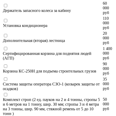
60
000
Держатель запасного колеса за кабину
руб
110
000
Установка кондиционера
руб
20
000
Дополнительная (вторая) лестница
руб
1 400
000
Сертифицированная корзина для поднятия людей
руб
(АГП)
90
000
Корзина КС-250Н для подъема строительных грузов
руб
35
000
Система защиты оператора СЗО-1 (козырек защиты от
руб
осадков)
50
Комплект строп (2 ед. пауков на 2 и 4 тонны, стропы 5
000
и 6 метров на 1 тонну, шир. 30 мм; стропы 3 и 4 метра
руб
на 3 тонны, шир. 90 мм, стяжной ремень от 5 до 10
тонн )