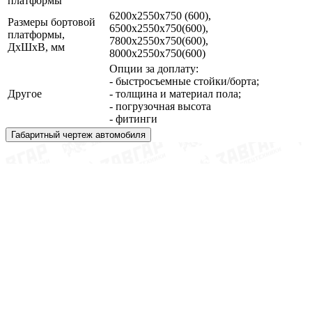
платформы
6200х2550х750 (600),
Размеры бортовой
6500х2550х750(600),
платформы,
7800х2550х750(600),
ДхШхВ, мм
8000х2550х750(600)
Опции за доплату:
- быстросъемные стойки/борта;
Другое
- толщина и материал пола;
- погрузочная высота
- фитинги
Габаритный чертеж автомобиля