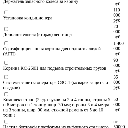
Держатель запасного колеса за кабину
руб
110
000
Установка кондиционера
руб
20
000
Дополнительная (вторая) лестница
руб
1 400
000
Сертифицированная корзина для поднятия людей
руб
(АГП)
90
000
Корзина КС-250Н для подъема строительных грузов
руб
35
000
Система защиты оператора СЗО-1 (козырек защиты от
руб
осадков)
50
Комплект строп (2 ед. пауков на 2 и 4 тонны, стропы 5
000
и 6 метров на 1 тонну, шир. 30 мм; стропы 3 и 4 метра
руб
на 3 тонны, шир. 90 мм, стяжной ремень от 5 до 10
тонн )
от
50000
Настил бортовой платформы из рифленого стального