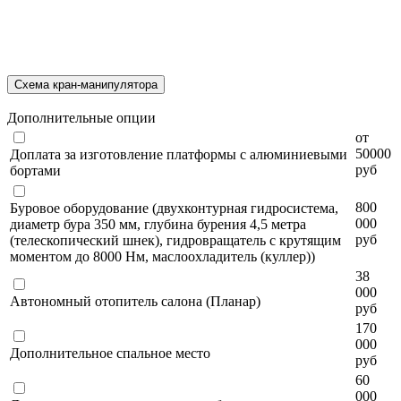
Схема кран-манипулятора
Дополнительные опции
от
50000
Доплата за изготовление платформы с алюминиевыми
руб
бортами
800
Буровое оборудование (двухконтурная гидросистема,
000
диаметр бура 350 мм, глубина бурения 4,5 метра
руб
(телескопический шнек), гидровращатель с крутящим
моментом до 8000 Нм, маслоохладитель (куллер))
38
000
Автономный отопитель салона (Планар)
руб
170
000
Дополнительное спальное место
руб
60
000