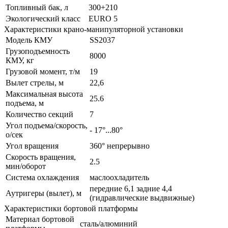
Топливный бак, л
300+210
Экологический класс
EURO 5
Характеристики крано-манипуляторной установки
Модель КМУ
SS2037
Грузоподъемность
8000
КМУ, кг
Грузовой момент, т/м
19
Вылет стрелы, м
22,6
Максимальная высота
25.6
подъема, м
Количество секций
7
Угол подъема/скорость,
- 17°...80°
о/сек
Угол вращения
360° непрерывно
Скорость вращения,
2.5
мин/оборот
Система охлаждения
маслоохладитель
передние 6,1 задние 4,4
Аутригеры (вылет), м
(гидравлические выдвижные)
Характеристики бортовой платформы
Материал бортовой
сталь/алюминий