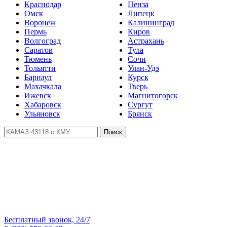
Краснодар
Пенза
Омск
Липецк
Воронеж
Калининград
Пермь
Киров
Волгоград
Астрахань
Саратов
Тула
Тюмень
Сочи
Тольятти
Улан-Удэ
Барнаул
Курск
Махачкала
Тверь
Ижевск
Магнитогорск
Хабаровск
Сургут
Ульяновск
Брянск
Поиск
Бесплатный звонок, 24/7