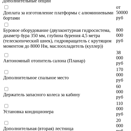
Дополнительные опции
от
50000
Доплата за изготовление платформы с алюминиевыми
руб
бортами
800
Буровое оборудование (двухконтурная гидросистема,
000
диаметр бура 350 мм, глубина бурения 4,5 метра
руб
(телескопический шнек), гидровращатель с крутящим
моментом до 8000 Нм, маслоохладитель (куллер))
38
000
Автономный отопитель салона (Планар)
руб
170
000
Дополнительное спальное место
руб
60
000
Держатель запасного колеса за кабину
руб
110
000
Установка кондиционера
руб
20
000
Дополнительная (вторая) лестница
руб