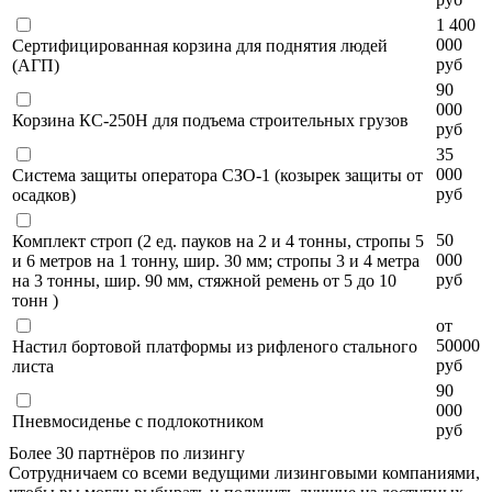
1 400
000
Сертифицированная корзина для поднятия людей
руб
(АГП)
90
000
Корзина КС-250Н для подъема строительных грузов
руб
35
000
Система защиты оператора СЗО-1 (козырек защиты от
руб
осадков)
50
Комплект строп (2 ед. пауков на 2 и 4 тонны, стропы 5
000
и 6 метров на 1 тонну, шир. 30 мм; стропы 3 и 4 метра
руб
на 3 тонны, шир. 90 мм, стяжной ремень от 5 до 10
тонн )
от
50000
Настил бортовой платформы из рифленого стального
руб
листа
90
000
Пневмосиденье с подлокотником
руб
Более 30 партнёров по лизингу
Сотрудничаем со всеми ведущими лизинговыми компаниями,