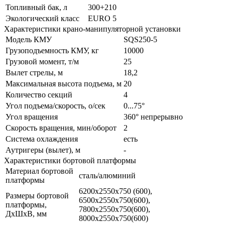
Топливный бак, л
300+210
Экологический класс
EURO 5
Характеристики крано-манипуляторной установки
Модель КМУ
SQS250-5
Грузоподъемность КМУ, кг
10000
Грузовой момент, т/м
25
Вылет стрелы, м
18,2
Максимальная высота подъема, м
20
Количество секций
4
Угол подъема/скорость, о/сек
0...75°
Угол вращения
360° непрерывно
Скорость вращения, мин/оборот
2
Система охлаждения
есть
Аутригеры (вылет), м
-
Характеристики бортовой платформы
Материал бортовой
сталь/алюминий
платформы
6200х2550х750 (600),
Размеры бортовой
6500х2550х750(600),
платформы,
7800х2550х750(600),
ДхШхВ, мм
8000х2550х750(600)