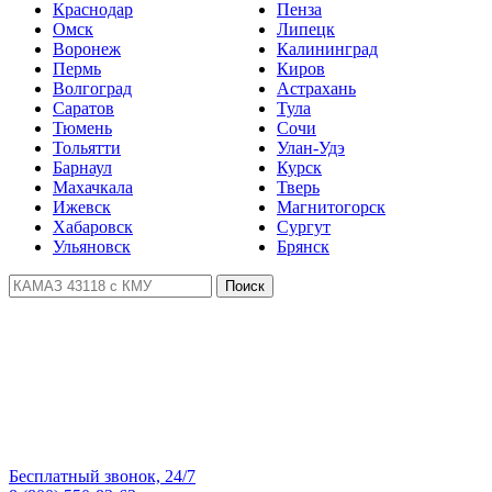
Краснодар
Пенза
Омск
Липецк
Воронеж
Калининград
Пермь
Киров
Волгоград
Астрахань
Саратов
Тула
Тюмень
Сочи
Тольятти
Улан-Удэ
Барнаул
Курск
Махачкала
Тверь
Ижевск
Магнитогорск
Хабаровск
Сургут
Ульяновск
Брянск
Поиск
Бесплатный звонок, 24/7