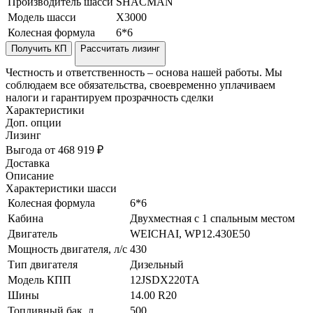
Производитель шасси
SHACMAN
Модель шасси
X3000
Колесная формула
6*6
Получить КП
Рассчитать лизинг
Честность и ответственность – основа нашей работы. Мы
соблюдаем все обязательства, своевременно уплачиваем
налоги и гарантируем прозрачность сделки
Характеристики
Доп. опции
Лизинг
Выгода от 468 919 ₽
Доставка
Описание
Характеристики шасси
Колесная формула
6*6
Кабина
Двухместная с 1 спальным местом
Двигатель
WEICHAI, WP12.430Е50
Мощность двигателя, л/с
430
Тип двигателя
Дизельный
Модель КПП
12JSDX220TA
Шины
14.00 R20
Топливный бак, л
500