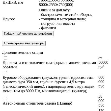
7800х2550х750(600),
ДхШхВ, мм
8000х2550х750(600)
Опции за доплату:
- быстросъемные стойки/борта;
Другое
- толщина и материал пола;
- погрузочная высота
- фитинги
Габаритный чертеж автомобиля
Схема кран-манипулятора
Дополнительные опции
от
50000
Доплата за изготовление платформы с алюминиевыми
руб
бортами
800
Буровое оборудование (двухконтурная гидросистема,
000
диаметр бура 350 мм, глубина бурения 4,5 метра
руб
(телескопический шнек), гидровращатель с крутящим
моментом до 8000 Нм, маслоохладитель (куллер))
38
000
Автономный отопитель салона (Планар)
руб
170