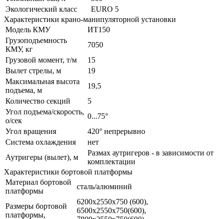
Экологический класс
EURO 5
Характеристики крано-манипуляторной установки
Модель КМУ
ИТ150
Грузоподъемность
7050
КМУ, кг
Грузовой момент, т/м
15
Вылет стрелы, м
19
Максимальная высота
19,5
подъема, м
Количество секций
5
Угол подъема/скорость,
0...75°
о/сек
Угол вращения
420° непрерывно
Система охлаждения
нет
Размах аутригеров - в зависимости от
Аутригеры (вылет), м
комплектации
Характеристики бортовой платформы
Материал бортовой
сталь/алюминий
платформы
6200х2550х750 (600),
Размеры бортовой
6500х2550х750(600),
платформы,