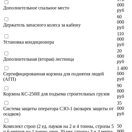
000
Дополнительное спальное место
руб
60
000
Держатель запасного колеса за кабину
руб
110
000
Установка кондиционера
руб
20
000
Дополнительная (вторая) лестница
руб
1 400
000
Сертифицированная корзина для поднятия людей
руб
(АГП)
90
000
Корзина КС-250Н для подъема строительных грузов
руб
35
000
Система защиты оператора СЗО-1 (козырек защиты от
руб
осадков)
50
Комплект строп (2 ед. пауков на 2 и 4 тонны, стропы 5
000
и 6 метров на 1 тонну, шир. 30 мм; стропы 3 и 4 метра