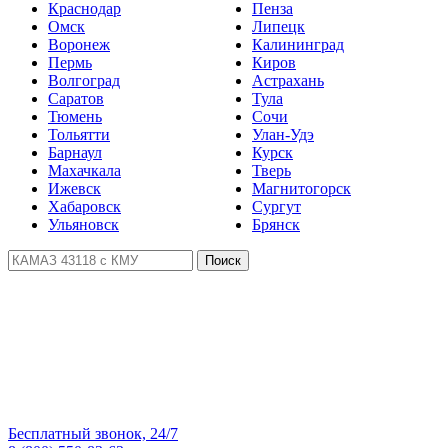
Краснодар
Пенза
Омск
Липецк
Воронеж
Калининград
Пермь
Киров
Волгоград
Астрахань
Саратов
Тула
Тюмень
Сочи
Тольятти
Улан-Удэ
Барнаул
Курск
Махачкала
Тверь
Ижевск
Магнитогорск
Хабаровск
Сургут
Ульяновск
Брянск
Поиск
Бесплатный звонок, 24/7