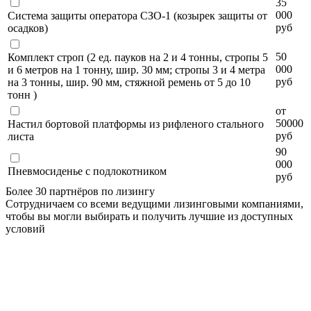
35
000
Система защиты оператора СЗО-1 (козырек защиты от
руб
осадков)
50
Комплект строп (2 ед. пауков на 2 и 4 тонны, стропы 5
000
и 6 метров на 1 тонну, шир. 30 мм; стропы 3 и 4 метра
руб
на 3 тонны, шир. 90 мм, стяжной ремень от 5 до 10
тонн )
от
50000
Настил бортовой платформы из рифленого стального
руб
листа
90
000
Пневмосиденье с подлокотником
руб
Более 30 партнёров по лизингу
Сотрудничаем со всеми ведущими лизинговыми компаниями,
чтобы вы могли выбирать и получить лучшие из доступных
условий