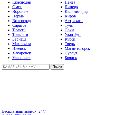
Краснодар
Пенза
Омск
Липецк
Воронеж
Калининград
Пермь
Киров
Волгоград
Астрахань
Саратов
Тула
Тюмень
Сочи
Тольятти
Улан-Удэ
Барнаул
Курск
Махачкала
Тверь
Ижевск
Магнитогорск
Хабаровск
Сургут
Ульяновск
Брянск
Поиск
Бесплатный звонок, 24/7