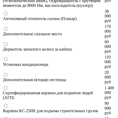
руб
(телескопический шнек), гидровращатель с крутящим
моментом до 8000 Нм, маслоохладитель (куллер))
38
000
Автономный отопитель салона (Планар)
руб
170
000
Дополнительное спальное место
руб
60
000
Держатель запасного колеса за кабину
руб
110
000
Установка кондиционера
руб
20
000
Дополнительная (вторая) лестница
руб
1 400
000
Сертифицированная корзина для поднятия людей
руб
(АГП)
90
000
Корзина КС-250Н для подъема строительных грузов
руб