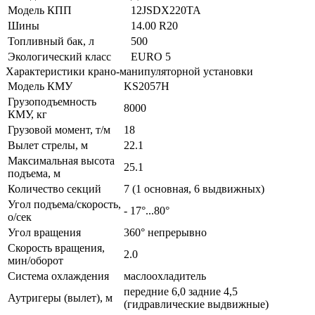
Модель КПП
12JSDX220TA
Шины
14.00 R20
Топливный бак, л
500
Экологический класс
EURO 5
Характеристики крано-манипуляторной установки
Модель КМУ
KS2057H
Грузоподъемность
8000
КМУ, кг
Грузовой момент, т/м
18
Вылет стрелы, м
22.1
Максимальная высота
25.1
подъема, м
Количество секций
7 (1 основная, 6 выдвижных)
Угол подъема/скорость,
- 17°...80°
о/сек
Угол вращения
360° непрерывно
Скорость вращения,
2.0
мин/оборот
Система охлаждения
маслоохладитель
передние 6,0 задние 4,5
Аутригеры (вылет), м
(гидравлические выдвижные)