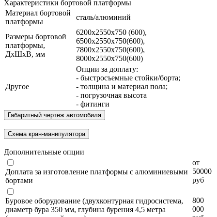
Характеристики бортовой платформы
Материал бортовой
сталь/алюминий
платформы
6200х2550х750 (600),
Размеры бортовой
6500х2550х750(600),
платформы,
7800х2550х750(600),
ДхШхВ, мм
8000х2550х750(600)
Опции за доплату:
- быстросъемные стойки/борта;
Другое
- толщина и материал пола;
- погрузочная высота
- фитинги
Габаритный чертеж автомобиля
Схема кран-манипулятора
Дополнительные опции
от
50000
Доплата за изготовление платформы с алюминиевыми
руб
бортами
800
Буровое оборудование (двухконтурная гидросистема,
000
диаметр бура 350 мм, глубина бурения 4,5 метра