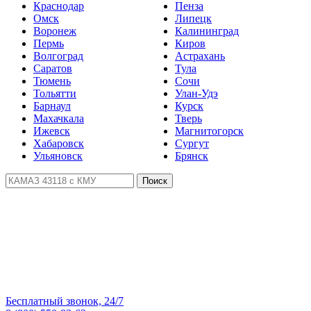
Краснодар
Пенза
Омск
Липецк
Воронеж
Калининград
Пермь
Киров
Волгоград
Астрахань
Саратов
Тула
Тюмень
Сочи
Тольятти
Улан-Удэ
Барнаул
Курск
Махачкала
Тверь
Ижевск
Магнитогорск
Хабаровск
Сургут
Ульяновск
Брянск
Поиск
Бесплатный звонок, 24/7