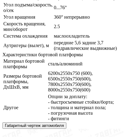
Угол подъема/скорость,
0...76°
о/сек
Угол вращения
360° непрерывно
Скорость вращения,
2.5
мин/оборот
Система охлаждения
маслоохладитель
передние 5,6 задние 3,7
Аутригеры (вылет), м
(гидравлические выдвижные)
Характеристики бортовой платформы
Материал бортовой
сталь/алюминий
платформы
6200х2550х750 (600),
Размеры бортовой
6500х2550х750(600),
платформы,
7800х2550х750(600),
ДхШхВ, мм
8000х2550х750(600)
Опции за доплату:
- быстросъемные стойки/борта;
Другое
- толщина и материал пола;
- погрузочная высота
- фитинги
Габаритный чертеж автомобиля