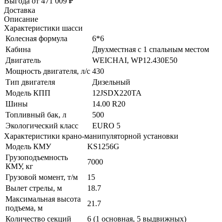
Выгода от 471 009 ₽
Доставка
Описание
Характеристики шасси
Колесная формула
6*6
Кабина
Двухместная с 1 спальным местом
Двигатель
WEICHAI, WP12.430Е50
Мощность двигателя, л/с
430
Тип двигателя
Дизельный
Модель КПП
12JSDX220TA
Шины
14.00 R20
Топливный бак, л
500
Экологический класс
EURO 5
Характеристики крано-манипуляторной установки
Модель КМУ
KS1256G
Грузоподъемность
7000
КМУ, кг
Грузовой момент, т/м
15
Вылет стрелы, м
18.7
Максимальная высота
21.7
подъема, м
Количество секций
6 (1 основная, 5 выдвижных)