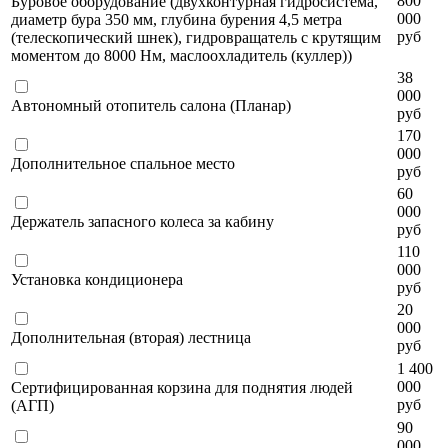
800
Буровое оборудование (двухконтурная гидросистема,
000
диаметр бура 350 мм, глубина бурения 4,5 метра
руб
(телескопический шнек), гидровращатель с крутящим
моментом до 8000 Нм, маслоохладитель (куллер))
38
000
Автономный отопитель салона (Планар)
руб
170
000
Дополнительное спальное место
руб
60
000
Держатель запасного колеса за кабину
руб
110
000
Установка кондиционера
руб
20
000
Дополнительная (вторая) лестница
руб
1 400
000
Сертифицированная корзина для поднятия людей
руб
(АГП)
90
000