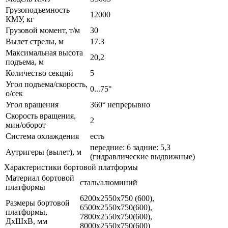
Грузоподъемность
12000
КМУ, кг
Грузовой момент, т/м
30
Вылет стрелы, м
17.3
Максимальная высота
20,2
подъема, м
Количество секций
5
Угол подъема/скорость,
0...75°
о/сек
Угол вращения
360° непрерывно
Скорость вращения,
2
мин/оборот
Система охлаждения
есть
передние: 6 задние: 5,3
Аутригеры (вылет), м
(гидравлические выдвижные)
Характеристики бортовой платформы
Материал бортовой
сталь/алюминий
платформы
6200х2550х750 (600),
Размеры бортовой
6500х2550х750(600),
платформы,
7800х2550х750(600),
ДхШхВ, мм
8000х2550х750(600)