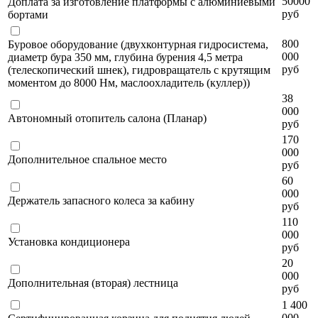
50000
Доплата за изготовление платформы с алюминиевыми
руб
бортами
800
Буровое оборудование (двухконтурная гидросистема,
000
диаметр бура 350 мм, глубина бурения 4,5 метра
руб
(телескопический шнек), гидровращатель с крутящим
моментом до 8000 Нм, маслоохладитель (куллер))
38
000
Автономный отопитель салона (Планар)
руб
170
000
Дополнительное спальное место
руб
60
000
Держатель запасного колеса за кабину
руб
110
000
Установка кондиционера
руб
20
000
Дополнительная (вторая) лестница
руб
1 400
000