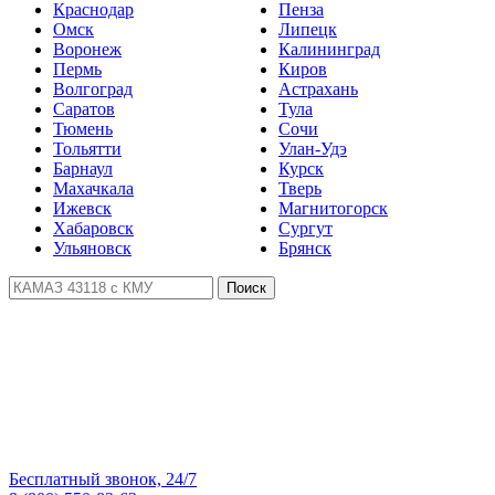
Краснодар
Пенза
Омск
Липецк
Воронеж
Калининград
Пермь
Киров
Волгоград
Астрахань
Саратов
Тула
Тюмень
Сочи
Тольятти
Улан-Удэ
Барнаул
Курск
Махачкала
Тверь
Ижевск
Магнитогорск
Хабаровск
Сургут
Ульяновск
Брянск
Поиск
Бесплатный звонок, 24/7