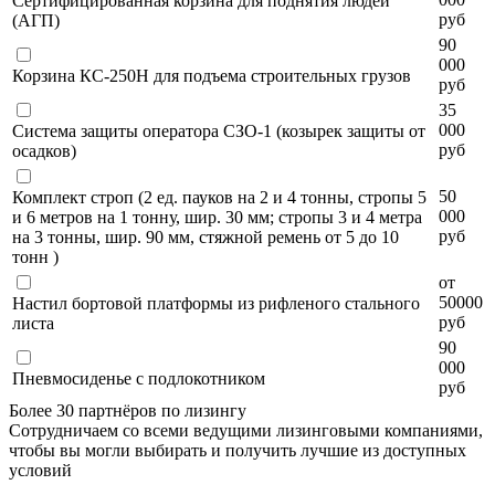
Сертифицированная корзина для поднятия людей
руб
(АГП)
90
000
Корзина КС-250Н для подъема строительных грузов
руб
35
000
Система защиты оператора СЗО-1 (козырек защиты от
руб
осадков)
50
Комплект строп (2 ед. пауков на 2 и 4 тонны, стропы 5
000
и 6 метров на 1 тонну, шир. 30 мм; стропы 3 и 4 метра
руб
на 3 тонны, шир. 90 мм, стяжной ремень от 5 до 10
тонн )
от
50000
Настил бортовой платформы из рифленого стального
руб
листа
90
000
Пневмосиденье с подлокотником
руб
Более 30 партнёров по лизингу
Сотрудничаем со всеми ведущими лизинговыми компаниями,
чтобы вы могли выбирать и получить лучшие из доступных
условий