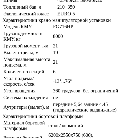
Шины
425/85R21 390/95R20
Топливный бак, л
210+350
Экологический класс
EURO 5
Характеристики крано-манипуляторной установки
Модель КМУ
FG716HP
Грузоподъемность
8000
КМУ, кг
Грузовой момент, т/м
21
Вылет стрелы, м
19
Максимальная высота
21
подъема, м
Количество секций
6
Угол подъема/
-13°...76°
скорость, о/сек
Угол вращения
360 градусов, без ограничений
Система охлаждения
нет
передние 5,64 задние 4,45
Аутригеры (вылет), м
(гидравлические выдвижные)
Характеристики бортовой платформы
Материал бортовой
сталь/алюминий
платформы
6200х2550х750 (600),
Размеры бортовой