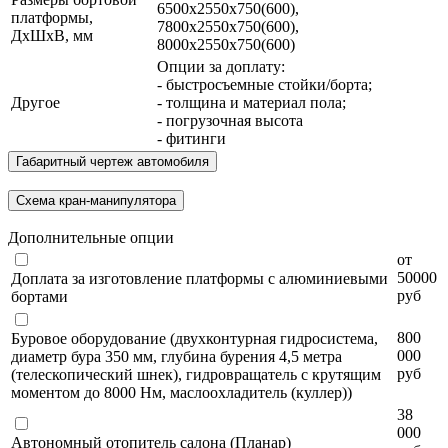
6500х2550х750(600),
платформы,
7800х2550х750(600),
ДхШхВ, мм
8000х2550х750(600)
Опции за доплату:
- быстросъемные стойки/борта;
Другое
- толщина и материал пола;
- погрузочная высота
- фитинги
Габаритный чертеж автомобиля
Схема кран-манипулятора
Дополнительные опции
от
50000
Доплата за изготовление платформы с алюминиевыми
руб
бортами
800
Буровое оборудование (двухконтурная гидросистема,
000
диаметр бура 350 мм, глубина бурения 4,5 метра
руб
(телескопический шнек), гидровращатель с крутящим
моментом до 8000 Нм, маслоохладитель (куллер))
38
000
Автономный отопитель салона (Планар)