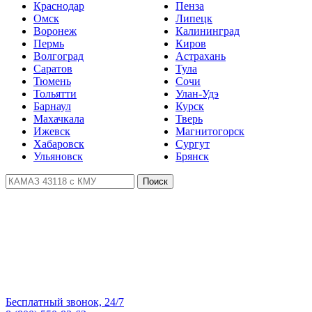
Краснодар
Пенза
Омск
Липецк
Воронеж
Калининград
Пермь
Киров
Волгоград
Астрахань
Саратов
Тула
Тюмень
Сочи
Тольятти
Улан-Удэ
Барнаул
Курск
Махачкала
Тверь
Ижевск
Магнитогорск
Хабаровск
Сургут
Ульяновск
Брянск
Поиск
Бесплатный звонок, 24/7