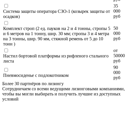
35
000
Система защиты оператора СЗО-1 (козырек защиты от
руб
осадков)
50
Комплект строп (2 ед. пауков на 2 и 4 тонны, стропы 5
000
и 6 метров на 1 тонну, шир. 30 мм; стропы 3 и 4 метра
руб
на 3 тонны, шир. 90 мм, стяжной ремень от 5 до 10
тонн )
от
50000
Настил бортовой платформы из рифленого стального
руб
листа
90
000
Пневмосиденье с подлокотником
руб
Более 30 партнёров по лизингу
Сотрудничаем со всеми ведущими лизинговыми компаниями,
чтобы вы могли выбирать и получить лучшие из доступных
условий