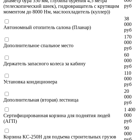
000
диаметр бура 350 мм, глубина бурения 4,5 метра
руб
(телескопический шнек), гидровращатель с крутящим
моментом до 8000 Нм, маслоохладитель (куллер))
38
000
Автономный отопитель салона (Планар)
руб
170
000
Дополнительное спальное место
руб
60
000
Держатель запасного колеса за кабину
руб
110
000
Установка кондиционера
руб
20
000
Дополнительная (вторая) лестница
руб
1 400
000
Сертифицированная корзина для поднятия людей
руб
(АГП)
90
000
Корзина КС-250Н для подъема строительных грузов
руб