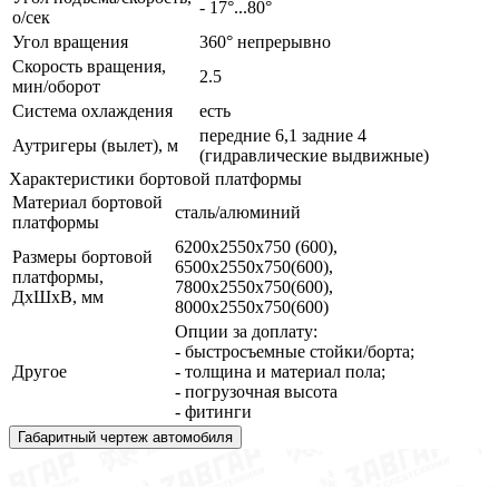
- 17°...80°
о/сек
Угол вращения
360° непрерывно
Скорость вращения,
2.5
мин/оборот
Система охлаждения
есть
передние 6,1 задние 4
Аутригеры (вылет), м
(гидравлические выдвижные)
Характеристики бортовой платформы
Материал бортовой
сталь/алюминий
платформы
6200х2550х750 (600),
Размеры бортовой
6500х2550х750(600),
платформы,
7800х2550х750(600),
ДхШхВ, мм
8000х2550х750(600)
Опции за доплату:
- быстросъемные стойки/борта;
Другое
- толщина и материал пола;
- погрузочная высота
- фитинги
Габаритный чертеж автомобиля