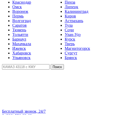
Краснодар
Пенза
Омск
Липецк
Воронеж
Калининград
Пермь
Киров
Волгоград
Астрахань
Саратов
Тула
Тюмень
Сочи
Тольятти
Улан-Удэ
Барнаул
Курск
Махачкала
Тверь
Ижевск
Магнитогорск
Хабаровск
Сургут
Ульяновск
Брянск
Поиск
Бесплатный звонок, 24/7