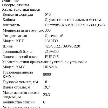
Описание
Обзоры, отзывы
Характеристики шасси
Колесная формула
6*6
Кабина
Двухместная со спальным местом
Двигатель
Cummins (КАМАЗ 667.511-300 (Е-5)
Мощность двигателя, л/с
300
Тип двигателя
Дизельный
Модель КПП
1310TO
Шины
425/85R21 390/95R20
Топливный бак, л
210+350
Экологический класс
EURO 5
Характеристики крано-манипуляторной установки
Модель КМУ
HRS216
Грузоподъемность
8000
КМУ, кг
Грузовой момент, т/м
18
Вылет стрелы, м
19,7
Максимальная высота
23.3
подъема, м
Количество секций
6
Угол подъема/скорость,