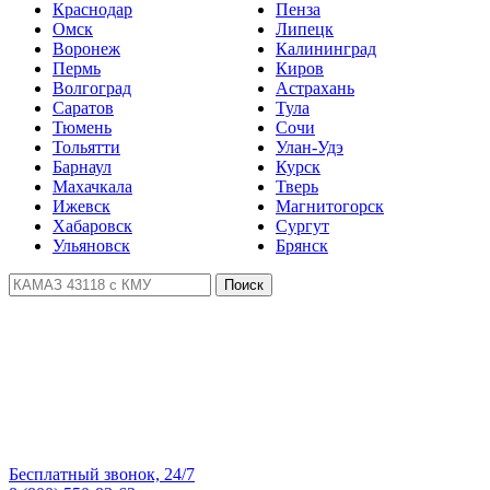
Краснодар
Пенза
Омск
Липецк
Воронеж
Калининград
Пермь
Киров
Волгоград
Астрахань
Саратов
Тула
Тюмень
Сочи
Тольятти
Улан-Удэ
Барнаул
Курск
Махачкала
Тверь
Ижевск
Магнитогорск
Хабаровск
Сургут
Ульяновск
Брянск
Поиск
Бесплатный звонок, 24/7