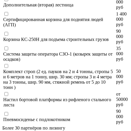
000
Дополнительная (вторая) лестница
руб
1 400
000
Сертифицированная корзина для поднятия людей
руб
(АГП)
90
000
Корзина КС-250Н для подъема строительных грузов
руб
35
000
Система защиты оператора СЗО-1 (козырек защиты от
руб
осадков)
50
Комплект строп (2 ед. пауков на 2 и 4 тонны, стропы 5
000
и 6 метров на 1 тонну, шир. 30 мм; стропы 3 и 4 метра
руб
на 3 тонны, шир. 90 мм, стяжной ремень от 5 до 10
тонн )
от
50000
Настил бортовой платформы из рифленого стального
руб
листа
90
000
Пневмосиденье с подлокотником
руб
Более 30 партнёров по лизингу