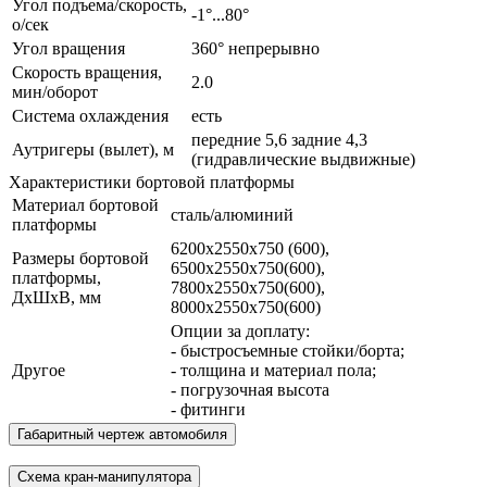
Угол подъема/скорость,
-1°...80°
о/сек
Угол вращения
360° непрерывно
Скорость вращения,
2.0
мин/оборот
Система охлаждения
есть
передние 5,6 задние 4,3
Аутригеры (вылет), м
(гидравлические выдвижные)
Характеристики бортовой платформы
Материал бортовой
сталь/алюминий
платформы
6200х2550х750 (600),
Размеры бортовой
6500х2550х750(600),
платформы,
7800х2550х750(600),
ДхШхВ, мм
8000х2550х750(600)
Опции за доплату:
- быстросъемные стойки/борта;
Другое
- толщина и материал пола;
- погрузочная высота
- фитинги
Габаритный чертеж автомобиля
Схема кран-манипулятора