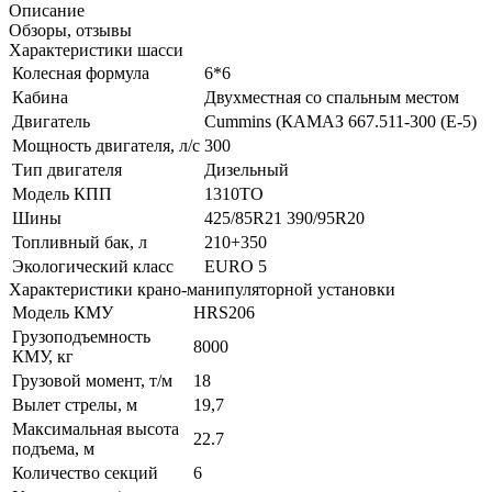
Описание
Обзоры, отзывы
Характеристики шасси
Колесная формула
6*6
Кабина
Двухместная со спальным местом
Двигатель
Cummins (КАМАЗ 667.511-300 (Е-5)
Мощность двигателя, л/с
300
Тип двигателя
Дизельный
Модель КПП
1310TO
Шины
425/85R21 390/95R20
Топливный бак, л
210+350
Экологический класс
EURO 5
Характеристики крано-манипуляторной установки
Модель КМУ
HRS206
Грузоподъемность
8000
КМУ, кг
Грузовой момент, т/м
18
Вылет стрелы, м
19,7
Максимальная высота
22.7
подъема, м
Количество секций
6