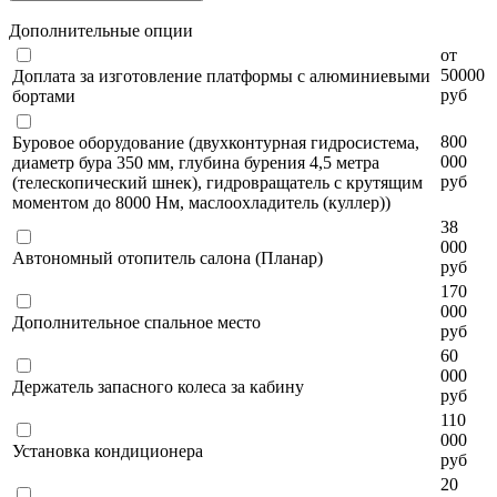
Дополнительные опции
от
50000
Доплата за изготовление платформы с алюминиевыми
руб
бортами
800
Буровое оборудование (двухконтурная гидросистема,
000
диаметр бура 350 мм, глубина бурения 4,5 метра
руб
(телескопический шнек), гидровращатель с крутящим
моментом до 8000 Нм, маслоохладитель (куллер))
38
000
Автономный отопитель салона (Планар)
руб
170
000
Дополнительное спальное место
руб
60
000
Держатель запасного колеса за кабину
руб
110
000
Установка кондиционера
руб
20