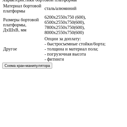
Материал бортовой
сталь/алюминий
платформы
6200х2550х750 (600),
Размеры бортовой
6500х2550х750(600),
платформы,
7800х2550х750(600),
ДхШхВ, мм
8000х2550х750(600)
Опции за доплату:
- быстросъемные стойки/борта;
Другое
- толщина и материал пола;
- погрузочная высота
- фитинги
Схема кран-манипулятора