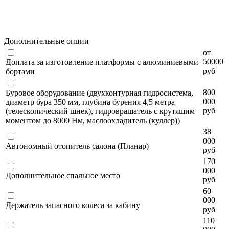
Дополнительные опции
от
50000
Доплата за изготовление платформы с алюминиевыми
руб
бортами
800
Буровое оборудование (двухконтурная гидросистема,
000
диаметр бура 350 мм, глубина бурения 4,5 метра
руб
(телескопический шнек), гидровращатель с крутящим
моментом до 8000 Нм, маслоохладитель (куллер))
38
000
Автономный отопитель салона (Планар)
руб
170
000
Дополнительное спальное место
руб
60
000
Держатель запасного колеса за кабину
руб
110