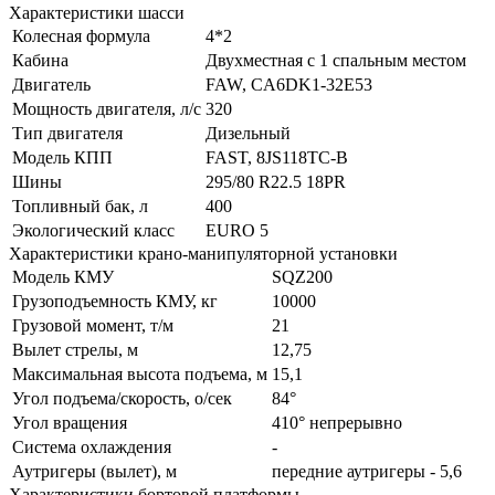
Характеристики шасси
Колесная формула
4*2
Кабина
Двухместная с 1 спальным местом
Двигатель
FAW, CA6DK1-32E53
Мощность двигателя, л/с
320
Тип двигателя
Дизельный
Модель КПП
FAST, 8JS118TC-B
Шины
295/80 R22.5 18PR
Топливный бак, л
400
Экологический класс
EURO 5
Характеристики крано-манипуляторной установки
Модель КМУ
SQZ200
Грузоподъемность КМУ, кг
10000
Грузовой момент, т/м
21
Вылет стрелы, м
12,75
Максимальная высота подъема, м
15,1
Угол подъема/скорость, о/сек
84°
Угол вращения
410° непрерывно
Система охлаждения
-
Аутригеры (вылет), м
передние аутригеры - 5,6
Характеристики бортовой платформы