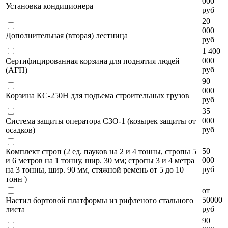
000
Установка кондиционера
руб
20
000
Дополнительная (вторая) лестница
руб
1 400
000
Сертифицированная корзина для поднятия людей
руб
(АГП)
90
000
Корзина КС-250Н для подъема строительных грузов
руб
35
000
Система защиты оператора СЗО-1 (козырек защиты от
руб
осадков)
50
Комплект строп (2 ед. пауков на 2 и 4 тонны, стропы 5
000
и 6 метров на 1 тонну, шир. 30 мм; стропы 3 и 4 метра
руб
на 3 тонны, шир. 90 мм, стяжной ремень от 5 до 10
тонн )
от
50000
Настил бортовой платформы из рифленого стального
руб
листа
90