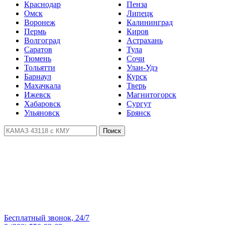
Краснодар
Пенза
Омск
Липецк
Воронеж
Калининград
Пермь
Киров
Волгоград
Астрахань
Саратов
Тула
Тюмень
Сочи
Тольятти
Улан-Удэ
Барнаул
Курск
Махачкала
Тверь
Ижевск
Магнитогорск
Хабаровск
Сургут
Ульяновск
Брянск
Поиск
Бесплатный звонок, 24/7