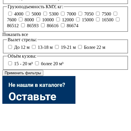
Грузоподъемность КМУ, кг:
4000
5000
5300
7000
7050
7500
7600
8000
10000
12000
15000
16500
86512
86593
86616
86674
Показать все
Вылет стрелы:
До 12 м
13-18 м
19-21 м
Более 22 м
Объём кузова:
15 - 20 м³
более 20 м³
Применить фильтры