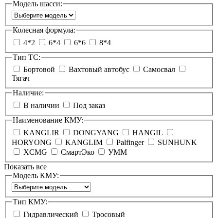
Модель шасси:
Колесная формула:
4*2
6*4
6*6
8*4
Тип ТС:
Бортовой
Вахтовый автобус
Самосвал
Тягач
Наличие:
В наличии
Под заказ
Наименование КМУ:
KANGLIR
DONGYANG
HANGIL
HORYONG
KANGLIM
Palfinger
SUNHUNK
XCMG
СмартЭко
УММ
Показать все
Модель КМУ:
Тип КМУ:
Гидравлический
Тросовый