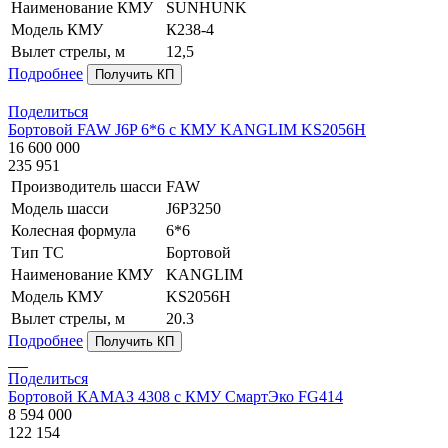
Наименование КМУ
SUNHUNK
Модель КМУ
К238-4
Вылет стрелы, м
12,5
Подробнее
Получить КП
Поделиться
Бортовой FAW J6P 6*6 с КМУ KANGLIM KS2056H
16 600 000
235 951
Производитель шасси
FAW
Модель шасси
J6P3250
Колесная формула
6*6
Тип ТС
Бортовой
Наименование КМУ
KANGLIM
Модель КМУ
KS2056H
Вылет стрелы, м
20.3
Подробнее
Получить КП
Поделиться
Бортовой КАМАЗ 4308 с КМУ СмартЭко FG414
8 594 000
122 154