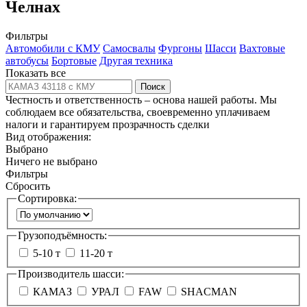
Челнах
Фильтры
Автомобили с КМУ
Самосвалы
Фургоны
Шасси
Вахтовые
автобусы
Бортовые
Другая техника
Показать все
Поиск
Честность и ответственность – основа нашей работы. Мы
соблюдаем все обязательства, своевременно уплачиваем
налоги и гарантируем прозрачность сделки
Вид отображения:
Выбрано
Ничего не выбрано
Фильтры
Сбросить
Сортировка:
Грузоподъёмность:
5-10 т
11-20 т
Производитель шасси:
КАМАЗ
УРАЛ
FAW
SHACMAN