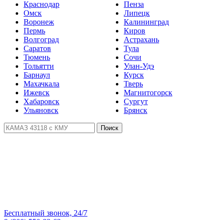
Краснодар
Пенза
Омск
Липецк
Воронеж
Калининград
Пермь
Киров
Волгоград
Астрахань
Саратов
Тула
Тюмень
Сочи
Тольятти
Улан-Удэ
Барнаул
Курск
Махачкала
Тверь
Ижевск
Магнитогорск
Хабаровск
Сургут
Ульяновск
Брянск
Поиск
Бесплатный звонок, 24/7