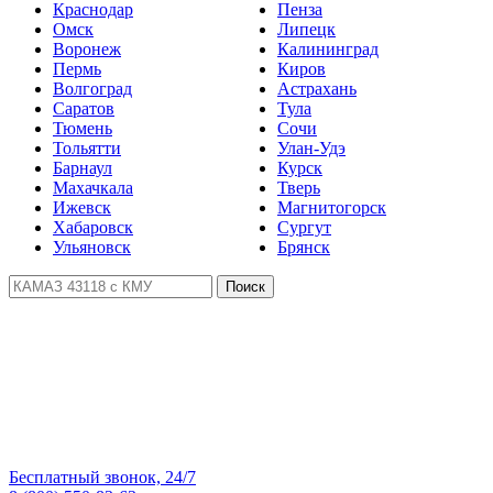
Краснодар
Пенза
Омск
Липецк
Воронеж
Калининград
Пермь
Киров
Волгоград
Астрахань
Саратов
Тула
Тюмень
Сочи
Тольятти
Улан-Удэ
Барнаул
Курск
Махачкала
Тверь
Ижевск
Магнитогорск
Хабаровск
Сургут
Ульяновск
Брянск
Поиск
Бесплатный звонок, 24/7