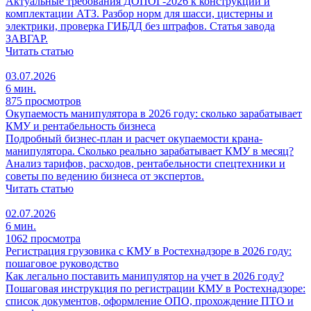
Актуальные требования ДОПОГ-2026 к конструкции и
комплектации АТЗ. Разбор норм для шасси, цистерны и
электрики, проверка ГИБДД без штрафов. Статья завода
ЗАВГАР.
Читать статью
03.07.2026
6 мин.
875 просмотров
Окупаемость манипулятора в 2026 году: сколько зарабатывает
КМУ и рентабельность бизнеса
Подробный бизнес-план и расчет окупаемости крана-
манипулятора. Сколько реально зарабатывает КМУ в месяц?
Анализ тарифов, расходов, рентабельности спецтехники и
советы по ведению бизнеса от экспертов.
Читать статью
02.07.2026
6 мин.
1062 просмотра
Регистрация грузовика с КМУ в Ростехнадзоре в 2026 году:
пошаговое руководство
Как легально поставить манипулятор на учет в 2026 году?
Пошаговая инструкция по регистрации КМУ в Ростехнадзоре:
список документов, оформление ОПО, прохождение ПТО и