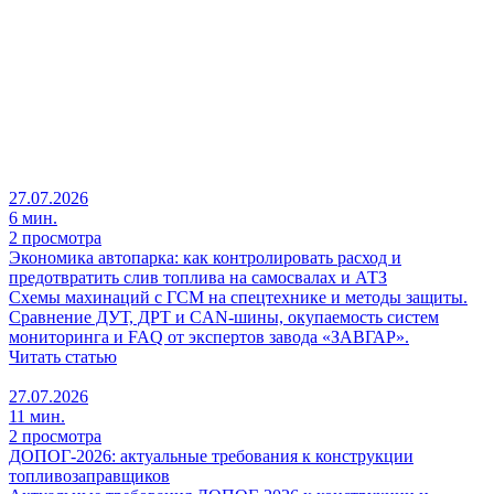
27.07.2026
6 мин.
2 просмотра
Экономика автопарка: как контролировать расход и
предотвратить слив топлива на самосвалах и АТЗ
Схемы махинаций с ГСМ на спецтехнике и методы защиты.
Сравнение ДУТ, ДРТ и CAN-шины, окупаемость систем
мониторинга и FAQ от экспертов завода «ЗАВГАР».
Читать статью
27.07.2026
11 мин.
2 просмотра
ДОПОГ-2026: актуальные требования к конструкции
топливозаправщиков